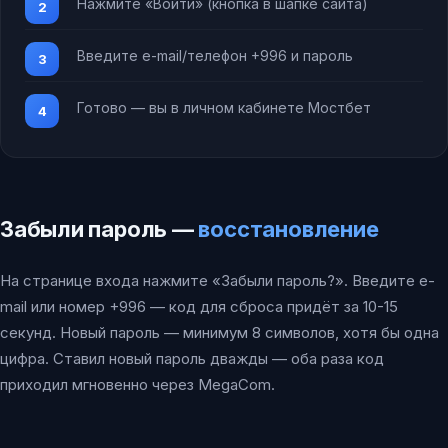
Нажмите «Войти» (кнопка в шапке сайта)
Введите e-mail/телефон +996 и пароль
Готово — вы в личном кабинете Мостбет
Забыли пароль —
восстановление
На странице входа нажмите «Забыли пароль?». Введите e-
mail или номер +996 — код для сброса придёт за 10-15
секунд. Новый пароль — минимум 8 символов, хотя бы одна
цифра. Ставил новый пароль дважды — оба раза код
приходил мгновенно через MegaCom.