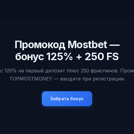
Промокод Mostbet —
бонус 125% + 250 FS
с 125% на первый депозит плюс 250 фриспинов. Про
TOPMOSTMONEY — вводите при регистрации.
Забрать бонус