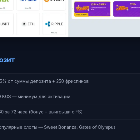
озит
25% от суммы депозита + 250 фриспинов
0 KGS — минимум для активации
60 за 72 часа (бонус + выигрыши с FS)
опулярные слоты — Sweet Bonanza, Gates of Olympus