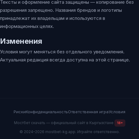
Тексты и оформление сайта защищены — копирование без
разрешения запрещено. Названия брендов и логотипы
принадлежат их владельцам и используются в
информационных целях.
Изменения
Условия могут меняться без отдельного уведомления.
Актуальная редакция всегда доступна на этой странице.
Риски
Конфиденциальность
Ответственная игра
Условия
Мостбет скачать — официальный сайт в Кыргызстане
18+
© 2024–2026 mostbet-kg.app. Играйте ответственно.