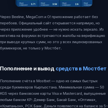
Через Beeline, MegaCom и О! приложение работает без
перебоев. Официальный сайт открывается напрямую, но
через приложение удобнее — не нужно искать зеркало. Из
негатива на форумах встречаются жалобы на верификацию
при выводе крупных сумм, но это у всех лицензированных
букмекеров, не только у Мостбет.
Пополнение и вывод
средств в Мостбет
Пополнение счёта в Mostbet — одно из самых быстрых
среди букмекеров Кыргызстана. Минимальная сумма — 50
KGS через банковские карты Visa и Mastercard, выпущенные
любым банком КР: Демир Банк, Бакай Банк, «Оптима»,
«Компаньон», РСК Банк. Деньги появляются на балансе за 5–