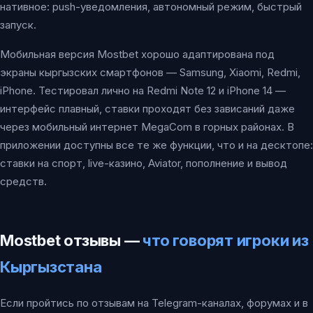
нативное: push-уведомления, автономный режим, быстрый
запуск.
Мобильная версия Mostbet хорошо адаптирована под
экраны кыргызских смартфонов — Samsung, Xiaomi, Redmi,
iPhone. Тестировал лично на Redmi Note 12 и iPhone 14 —
интерфейс плавный, ставки проходят без зависаний даже
через мобильный интернет MegaCom в горных районах. В
приложении доступны все те же функции, что и на десктопе:
ставки на спорт, live-казино, Aviator, пополнение и вывод
средств.
Mostbet отзывы —
что говорят игроки из
Кыргызстана
Если пройтись по отзывам на Telegram-каналах, форумах и в