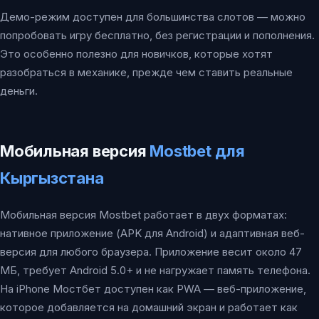
Демо-режим доступен для большинства слотов — можно
попробовать игру бесплатно, без регистрации и пополнения.
Это особенно полезно для новичков, которые хотят
разобраться в механике, прежде чем ставить реальные
деньги.
Мобильная версия
Mostbet для
Кыргызстана
Мобильная версия Mostbet работает в двух форматах:
нативное приложение (APK для Android) и адаптивная веб-
версия для любого браузера. Приложение весит около 47
МБ, требует Android 5.0+ и не нагружает память телефона.
На iPhone Мостбет доступен как PWA — веб-приложение,
которое добавляется на домашний экран и работает как