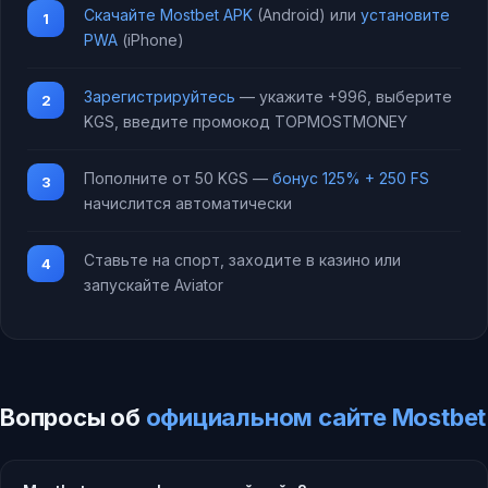
Скачайте Mostbet APK
(Android) или
установите
PWA
(iPhone)
Зарегистрируйтесь
— укажите +996, выберите
KGS, введите промокод TOPMOSTMONEY
Пополните от 50 KGS —
бонус 125% + 250 FS
начислится автоматически
Ставьте на спорт, заходите в казино или
запускайте Aviator
Вопросы об
официальном сайте Mostbet