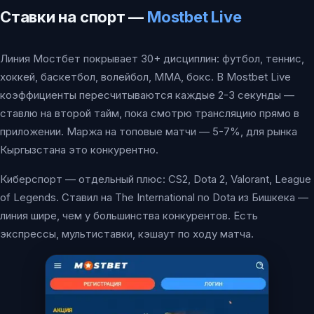
Ставки на спорт —
Mostbet Live
Линия Мостбет покрывает 30+ дисциплин: футбол, теннис,
хоккей, баскетбол, волейбол, MMA, бокс. В Mostbet Live
коэффициенты пересчитываются каждые 2-3 секунды —
ставлю на второй тайм, пока смотрю трансляцию прямо в
приложении. Маржа на топовые матчи — 5-7%, для рынка
Кыргызстана это конкурентно.
Киберспорт — отдельный плюс: CS2, Dota 2, Valorant, League
of Legends. Ставил на The International по Dota из Бишкека —
линия шире, чем у большинства конкурентов. Есть
экспрессы, мультиставки, кэшаут по ходу матча.