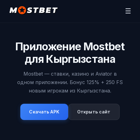
☰
Приложение Mostbet
для Кыргызстана
Mostbet — ставки, казино и Aviator в
одном приложении. Бонус 125% + 250 FS
новым игрокам из Кыргызстана.
Скачать APK
Открыть сайт