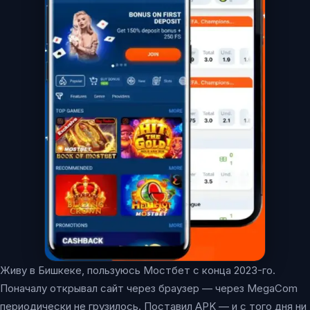
Живу в Бишкеке, пользуюсь Мостбет с конца 2023-го.
Поначалу открывал сайт через браузер — через MegaCom
периодически не грузилось. Поставил APK — и с того дня ни