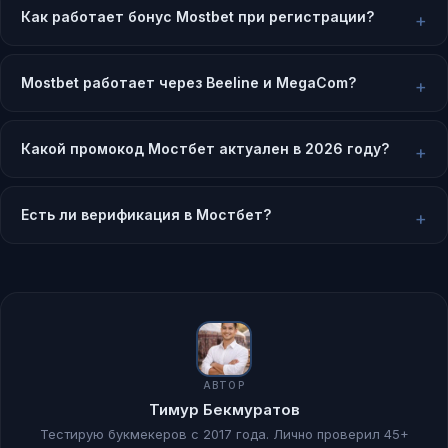
Как работает бонус Mostbet при регистрации?
Mostbet работает через Beeline и MegaCom?
Какой промокод Мостбет актуален в 2026 году?
Есть ли верификация в Мостбет?
АВТОР
Тимур Бекмуратов
Тестирую букмекеров с 2017 года. Лично проверил 45+