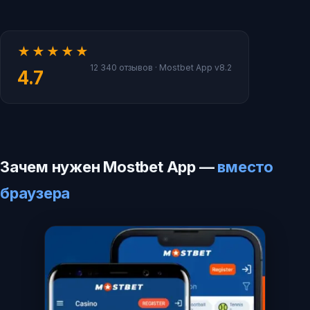
★★★★★
12 340 отзывов · Mostbet App v8.2
4.7
Зачем нужен Mostbet App —
вместо
браузера