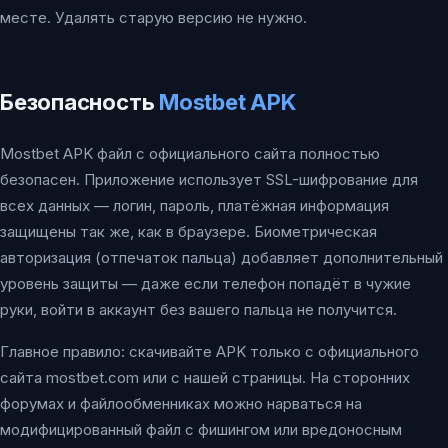
месте. Удалять старую версию не нужно.
Безопасность
Mostbet APK
Mostbet APK файл с официального сайта полностью
безопасен. Приложение использует SSL-шифрование для
всех данных — логин, пароль, платёжная информация
защищены так же, как в браузере. Биометрическая
авторизация (отпечаток пальца) добавляет дополнительный
уровень защиты — даже если телефон попадёт в чужие
руки, войти в аккаунт без вашего пальца не получится.
Главное правило: скачивайте APK только с официального
сайта mostbet.com или с нашей страницы. На сторонних
форумах и файлообменниках можно нарваться на
модифицированный файл с фишингом или вредоносным