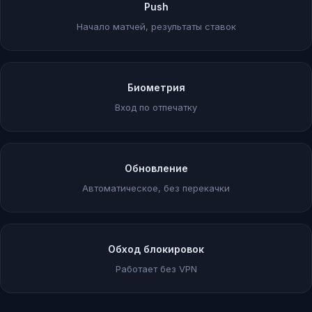
Push
Начало матчей, результаты ставок
Биометрия
Вход по отпечатку
Обновление
Автоматическое, без перекачки
Обход блокировок
Работает без VPN