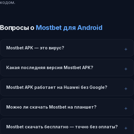
кодом.
Вопросы о
Mostbet для Android
Mostbet APK — это вирус?
Какая последняя версия Mostbet APK?
Mostbet APK работает на Huawei без Google?
Можно ли скачать Mostbet на планшет?
Mostbet скачать бесплатно — точно без оплаты?