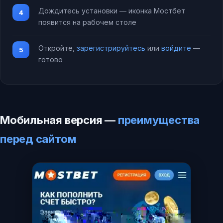
Дождитесь установки — иконка Мостбет
появится на рабочем столе
Откройте,
зарегистрируйтесь
или
войдите
—
готово
Мобильная версия —
преимущества
перед сайтом